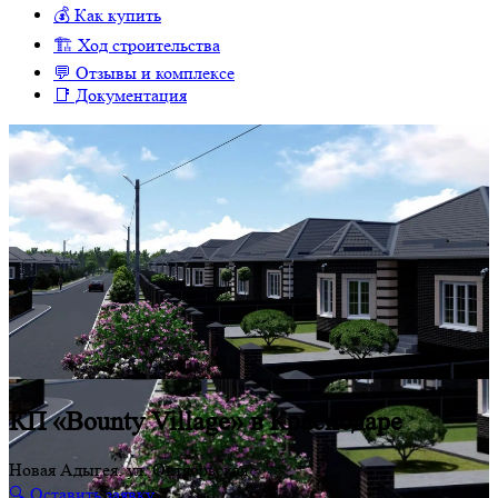
💰 Как купить
🏗 Ход строительства
💬 Отзывы и комплексе
📑 Документация
КП «Bounty Village» в Краснодаре
Новая Адыгея, ул. Октябрьская
🔍 Оставить заявку