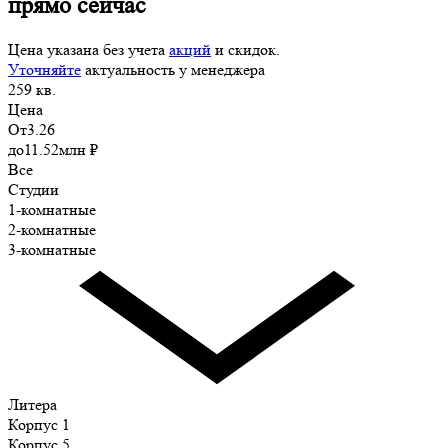
прямо сейчас
Цена указана без учета
акций
и скидок.
Уточняйте
актуальность у менеджера
259
кв.
Цена
От
3.26
до
11.52
млн
₽
Все
Студии
1-комнатные
2-комнатные
3-комнатные
Литера
Корпус 1
Корпус 5