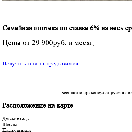
от
7 763
т ₽
3
комнатные
2
Семейная ипотека по ставке 6% на весь 
от
9 723
т ₽
Цены от 29 900руб. в месяц
Получить каталог предложений
Бесплатно проконсультируем по в
Расположение на карте
Детские сады
Школы
Поликлиники