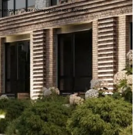
аснодара – Энке (микрорайон им. Жукова).