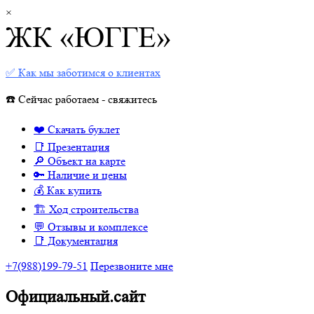
×
ЖК «ЮГГЕ»
✅ Как мы заботимся о клиентах
☎️ Сейчас работаем - свяжитесь
❤️ Скачать буклет
📑 Презентация
🔎 Объект на карте
🔑 Наличие и цены
💰 Как купить
🏗 Ход строительства
💬 Отзывы и комплексе
📑 Документация
+7(988)199-79-51
Перезвоните мне
Официальный.сайт