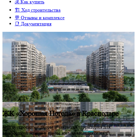
💰 Как купить
🏗 Ход строительства
💬 Отзывы и комплексе
📑 Документация
ЖК «Хорошая Погода» в Краснодаре
Благоустроенные дворы и закрытая территория для
комфортной жизни в ярком жилом комплексе на ул.