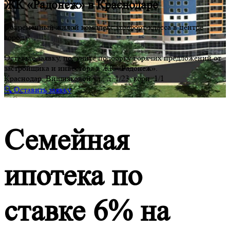
ЖК «Радонеж» в Краснодаре
Современный жилой комплекс комфорт-класса в центре
города!
Оставьте заявку, получите подборку горячих предложений от
застройщика и инвестора в ЖК «Радонеж».
Краснодар, Вишняковой ул., д. 1/23, корп. 1/1
🔍 Оставить заявку
Семейная
ипотека по
ставке 6% на