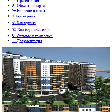
📑 Презентация
🔎 Объект на карте
🔑 Наличие и цены
⭐️ Коммерция
💰 Как купить
🏗 Ход строительства
💬 Отзывы и комплексе
📑 Документация