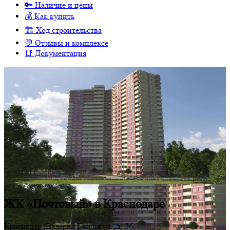
🔑 Наличие и цены
💰 Как купить
🏗 Ход строительства
💬 Отзывы и комплексе
📑 Документация
ЖК «Почтовый» в Краснодаре
Краснодар, Валерия Гассия ул., д. 26