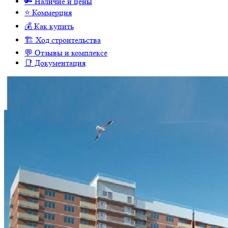
🔑 Наличие и цены
⭐️ Коммерция
💰 Как купить
🏗 Ход строительства
💬 Отзывы и комплексе
📑 Документация