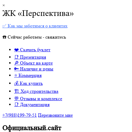
×
ЖК «Перспектива»
✅ Как мы заботимся о клиентах
☎️ Сейчас работаем - свяжитесь
❤️ Скачать буклет
📑 Презентация
🔎 Объект на карте
🔑 Наличие и цены
⭐️ Коммерция
💰 Как купить
🏗 Ход строительства
💬 Отзывы и комплексе
📑 Документация
+7(988)199-79-51
Перезвоните мне
Официальный.сайт