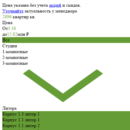
Цена указана без учета
акций
и скидок.
Уточняйте
актуальность у менеджера
2896
квартир
кв.
Цена
От
3.38
до
15.82
млн
₽
Все
Студии
1-комнатные
2-комнатные
3-комнатные
Литера
Корпус 1.3 литер 1
Корпус 1.1 литер 1
Корпус 1.1 литер 2