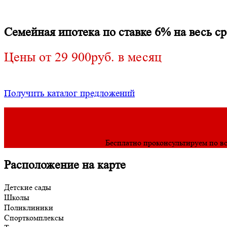
комнатные
196
Семейная ипотека по ставке 6% на весь с
от
9 946
т ₽
Цены от 29 900руб. в месяц
Получить каталог предложений
Бесплатно проконсультируем по в
Расположение на карте
Детские сады
Школы
Поликлиники
Спорткомплексы