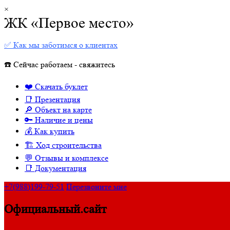
×
ЖК «Первое место»
✅ Как мы заботимся о клиентах
☎️ Сейчас работаем - свяжитесь
❤️ Скачать буклет
📑 Презентация
🔎 Объект на карте
🔑 Наличие и цены
💰 Как купить
🏗 Ход строительства
💬 Отзывы и комплексе
📑 Документация
+7(988)199-79-51
Перезвоните мне
Официальный.сайт