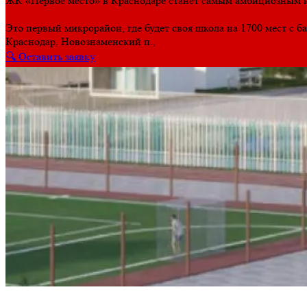
ЖК «Первое место» в Краснодаре станет самым амбициозным
Это первый микрорайон, где будет своя школа на 1700 мест с ба
Краснодар, Новознаменский п.,
🔍 Оставить заявку
S
студии
986
от
3 475
т ₽
1
комнатные
715
от
4 864
т ₽
2
комнатные
999
от
6 984
т ₽
3