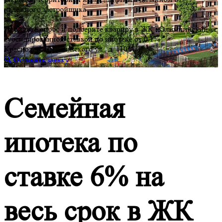
надежного застройщика.
Пройдите опрос и подберите квариру в ЖК «Олимпийский» с
субсидированной ставкой по ипотеке от 0.1%
Краснодар, Дзержинского ул., д. 110/А/1
🔍 Оставить заявку
Семейная
ипотека по
ставке 6% на
весь срок в ЖК