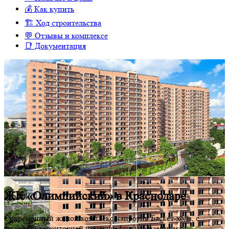
💰 Как купить
🏗 Ход строительства
💬 Отзывы и комплексе
📑 Документация
ЖК «Олимпийский» в Краснодаре
Современный жилой комплекс напротив Баскет-хола, с
закрытой территорией и ландшафтным дизайном от