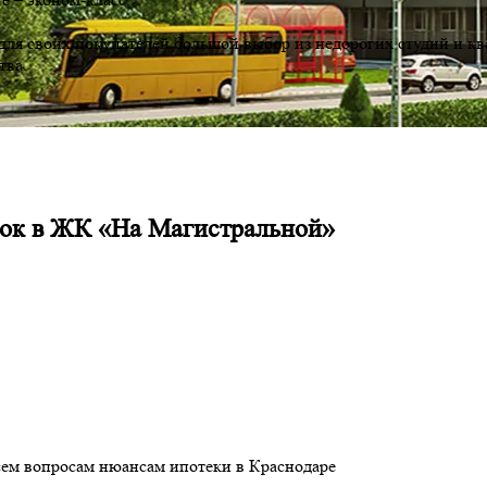
я своих покупателей большой выбор из недорогих студий и квар
тва.
срок в ЖК «На Магистральной»
сем вопросам нюансам ипотеки в Краснодаре