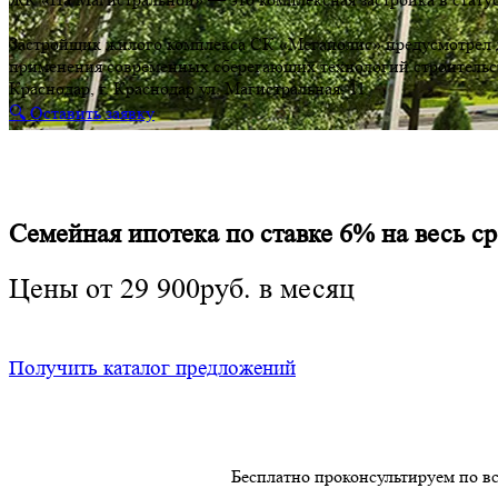
Застройщик жилого комплекса СК «Мегаполис» предусмотрел дл
применения современных сберегающих технологий строительс
Краснодар, г. Краснодар ул. Магистральная, 11
🔍 Оставить заявку
Семейная ипотека по ставке 6% на весь 
Цены от 29 900руб. в месяц
Получить каталог предложений
Бесплатно проконсультируем по в