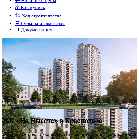
🔑 Наличие и цены
💰 Как купить
🏗 Ход строительства
💬 Отзывы и комплексе
📑 Документация
ЖК «На Высоте» в Краснодаре
Жилой комплекс находится в самом престижном микрорайоне