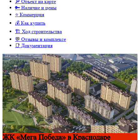
🔎 Объект на карте
🔑 Наличие и цены
⭐️ Коммерция
💰 Как купить
🏗 Ход строительства
💬 Отзывы и комплексе
📑 Документация
ЖК «Мега Победа» в Краснодаре