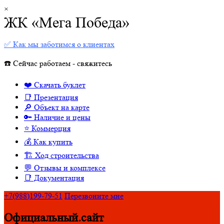
×
ЖК «Мега Победа»
✅ Как мы заботимся о клиентах
☎️ Сейчас работаем - свяжитесь
❤️ Скачать буклет
📑 Презентация
🔎 Объект на карте
🔑 Наличие и цены
⭐️ Коммерция
💰 Как купить
🏗 Ход строительства
💬 Отзывы и комплексе
📑 Документация
+7(988)199-79-51
Перезвоните мне
Официальный.сайт