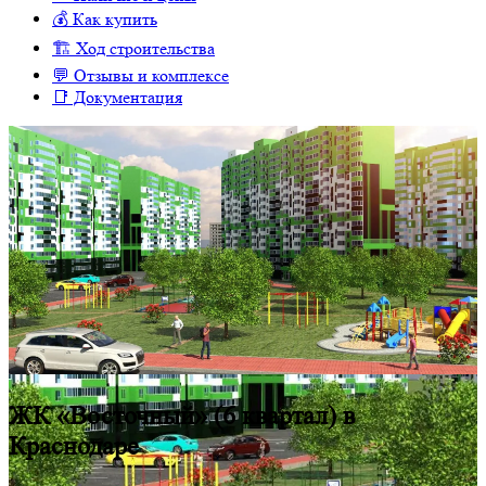
💰 Как купить
🏗 Ход строительства
💬 Отзывы и комплексе
📑 Документация
ЖК «Восточный» (6 квартал) в
Краснодаре