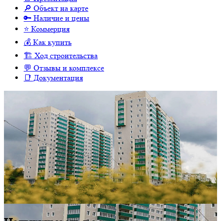
🔎 Объект на карте
🔑 Наличие и цены
⭐️ Коммерция
💰 Как купить
🏗 Ход строительства
💬 Отзывы и комплексе
📑 Документация