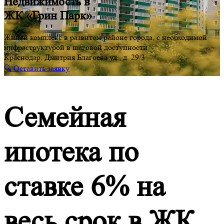
Недвижимость в
ЖК «Грин Парк»
Жилой комплекс в развитом районе города, с необходимой
инфраструктурой в шаговой доступности
Краснодар, Дмитрия Благоева ул., д. 29/3
🔍 Оставить заявку
Семейная
ипотека по
ставке 6% на
весь срок в ЖК