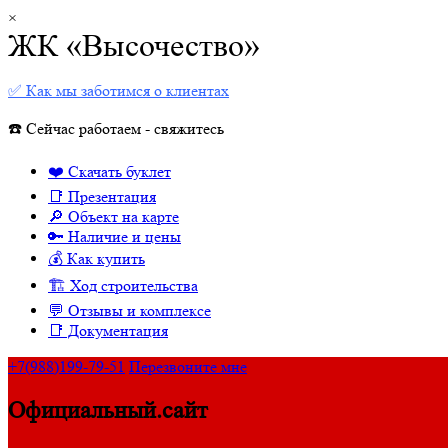
×
ЖК «Высочество»
✅ Как мы заботимся о клиентах
☎️ Сейчас работаем - свяжитесь
❤️ Скачать буклет
📑 Презентация
🔎 Объект на карте
🔑 Наличие и цены
💰 Как купить
🏗 Ход строительства
💬 Отзывы и комплексе
📑 Документация
+7(988)199-79-51
Перезвоните мне
Официальный.сайт