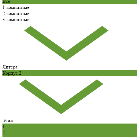
Все
1-комнатные
2-комнатные
3-комнатные
Литера
Корпус 2
Этаж
1
2