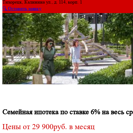
Тихорецк, Калинина ул., д. 114, корп. 1
🔍 Оставить заявку
1
комнатные
13
от
5 089
т ₽
2
комнатные
3
от
9 188
т ₽
3
комнатные
7
Семейная ипотека по ставке 6% на весь с
от
9 781
т ₽
Цены от 29 900руб. в месяц