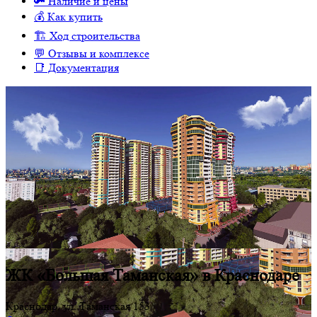
🔑 Наличие и цены
💰 Как купить
🏗 Ход строительства
💬 Отзывы и комплексе
📑 Документация
ЖК «Большая Таманская» в Краснодаре
Краснодар, ул. Таманская 153