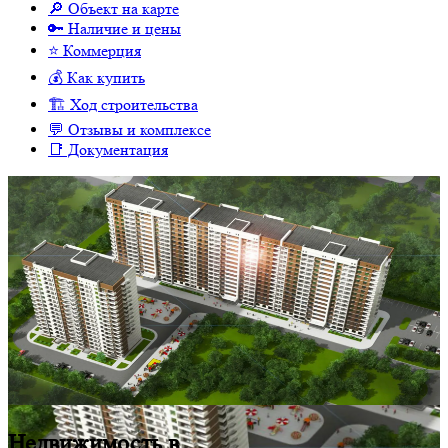
🔎 Объект на карте
🔑 Наличие и цены
⭐️ Коммерция
💰 Как купить
🏗 Ход строительства
💬 Отзывы и комплексе
📑 Документация
Недвижимость в