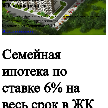
ЖК «Акварели 2»
Современное благоустройство, нацеленное на максимально
комфортное проживание жильцов.
Краснодар, ул. Тепличная 62/1/5
🔍 Оставить заявку
Семейная
ипотека по
ставке 6% на
весь срок в ЖК