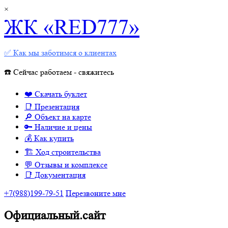
×
ЖК «RED777»
✅ Как мы заботимся о клиентах
☎️ Сейчас работаем - свяжитесь
❤️ Скачать буклет
📑 Презентация
🔎 Объект на карте
🔑 Наличие и цены
💰 Как купить
🏗 Ход строительства
💬 Отзывы и комплексе
📑 Документация
+7(988)199-79-51
Перезвоните мне
Официальный.сайт