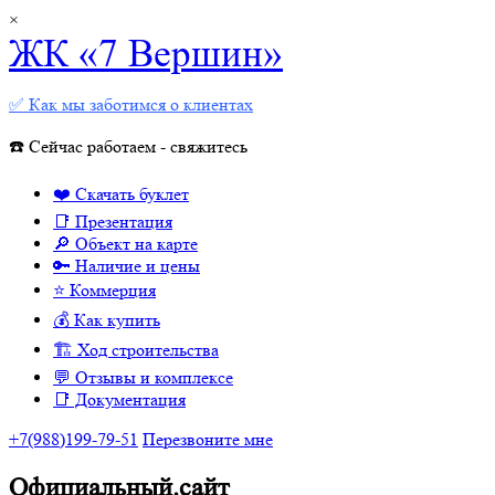
×
ЖК «7 Вершин»
✅ Как мы заботимся о клиентах
☎️ Сейчас работаем - свяжитесь
❤️ Скачать буклет
📑 Презентация
🔎 Объект на карте
🔑 Наличие и цены
⭐️ Коммерция
💰 Как купить
🏗 Ход строительства
💬 Отзывы и комплексе
📑 Документация
+7(988)199-79-51
Перезвоните мне
Официальный.сайт