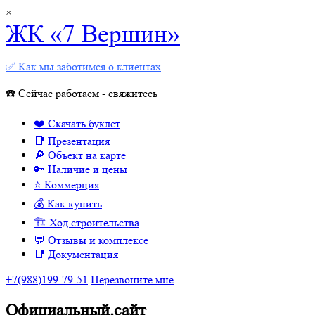
×
ЖК «7 Вершин»
✅ Как мы заботимся о клиентах
☎️ Сейчас работаем - свяжитесь
❤️ Скачать буклет
📑 Презентация
🔎 Объект на карте
🔑 Наличие и цены
⭐️ Коммерция
💰 Как купить
🏗 Ход строительства
💬 Отзывы и комплексе
📑 Документация
+7(988)199-79-51
Перезвоните мне
Официальный.сайт