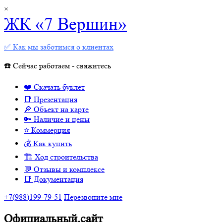
×
ЖК «7 Вершин»
✅ Как мы заботимся о клиентах
☎️ Сейчас работаем - свяжитесь
❤️ Скачать буклет
📑 Презентация
🔎 Объект на карте
🔑 Наличие и цены
⭐️ Коммерция
💰 Как купить
🏗 Ход строительства
💬 Отзывы и комплексе
📑 Документация
+7(988)199-79-51
Перезвоните мне
Официальный.сайт