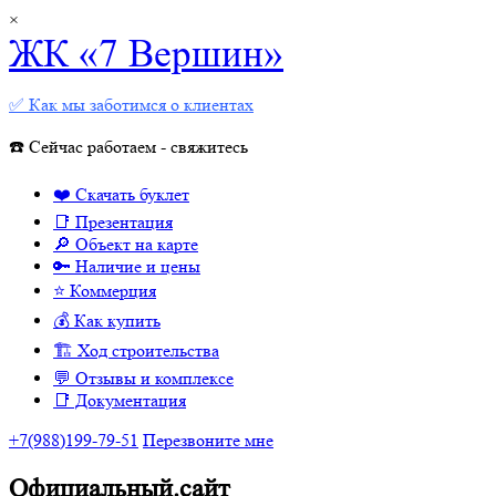
×
ЖК «7 Вершин»
✅ Как мы заботимся о клиентах
☎️ Сейчас работаем - свяжитесь
❤️ Скачать буклет
📑 Презентация
🔎 Объект на карте
🔑 Наличие и цены
⭐️ Коммерция
💰 Как купить
🏗 Ход строительства
💬 Отзывы и комплексе
📑 Документация
+7(988)199-79-51
Перезвоните мне
Официальный.сайт