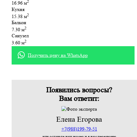
2
16.96 м
Кухня
2
15.38 м
Балкон
2
7.30 м
Санузел
2
3.60 м
Получить цену на WhatsApp
Появились вопросы?
Вам ответит:
Елена Егорова
+7(988)199-79-51
или оставьте ваш номер и я вам перезвоню