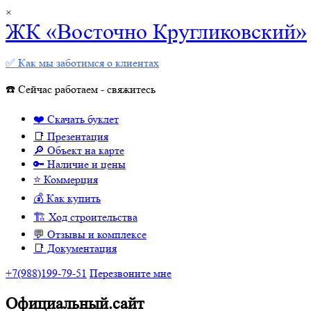
×
ЖК «Восточно Кругликовский»
✅ Как мы заботимся о клиентах
☎️ Сейчас работаем - свяжитесь
❤️ Скачать буклет
📑 Презентация
🔎 Объект на карте
🔑 Наличие и цены
⭐️ Коммерция
💰 Как купить
🏗 Ход строительства
💬 Отзывы и комплексе
📑 Документация
+7(988)199-79-51
Перезвоните мне
Официальный.сайт